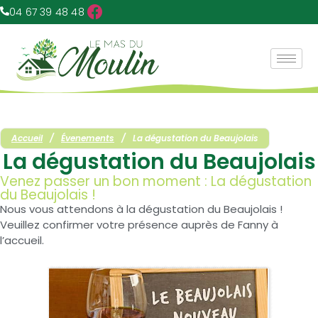
04 67 39 48 48
Accueil
/
Évenements
/
La dégustation du Beaujolais
La dégustation du Beaujolais
Venez passer un bon moment : La dégustation
du Beaujolais !
Nous vous attendons à la dégustation du Beaujolais !
Veuillez confirmer votre présence auprès de Fanny à
l’accueil.