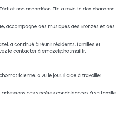
Fédi et son accordéon. Elle a revisité des chansons
écié, accompagné des musiques des Bronzés et des
azel, a continué à réunir résidents, familles et
uvez le contacter à emaze
l@hotmail.fr
.
omotricienne, a vu le jour. Il aide à travailler
ous adressons nos sincères condoléances à sa famille.