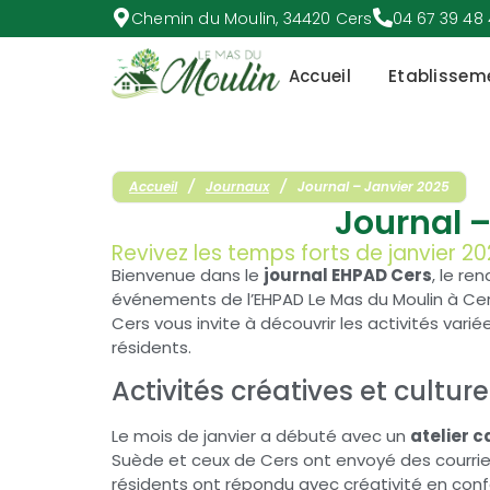
Chemin du Moulin, 34420 Cers
04 67 39 48
Accueil
Etablissem
Accueil
/
Journaux
/
Journal – Janvier 2025
Journal –
Revivez les temps forts de janvier 2
Bienvenue dans le
journal EHPAD Cers
, le re
événements de l’EHPAD Le Mas du Moulin à Ce
Cers vous invite à découvrir les activités vari
résidents.
Activités créatives et culture
Le mois de janvier a débuté avec un
atelier 
Suède et ceux de Cers ont envoyé des courrie
résidents ont répondu avec créativité en confe