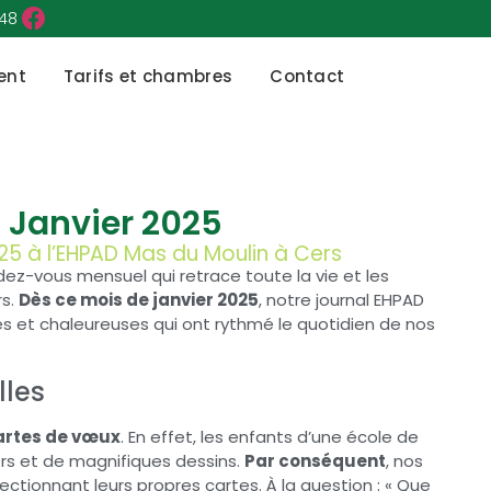
 48
ent
Tarifs et chambres
Contact
 Janvier 2025
025 à l’EHPAD Mas du Moulin à Cers
ndez-vous mensuel qui retrace toute la vie et les
rs.
Dès ce mois de janvier 2025
, notre journal EHPAD
ées et chaleureuses qui ont rythmé le quotidien de nos
lles
cartes de vœux
. En effet, les enfants d’une école de
rs et de magnifiques dessins.
Par conséquent
, nos
ctionnant leurs propres cartes. À la question : « Que